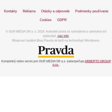
Kontakty
Reklama
Otázky a odpovede
Podmienky používania
Cookies
GDPR
© OUR MEDIA SR a. s. 2026. Autorské práva sú vyhradené a vykonáva ich
vydavateľ,
viac info
.
Blogovací systém Blog.Pravda.sk beží na technológií Wordpress.
Kompletný video servis pre OUR MEDIA SR a.s. zabezpečuje
ARBERTO GROUP
s.r.o.
.