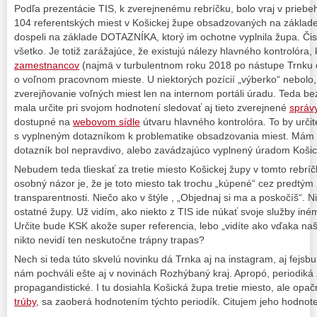
Podľa prezentácie TIS, k zverejnenému rebríčku, bolo vraj v prieb
104 referentských miest v Košickej župe obsadzovaných na základ
dospeli na základe DOTAZNÍKA, ktorý im ochotne vyplnila župa. Či
všetko. Je totiž zarážajúce, že existujú nálezy hlavného kontrolóra,
zamestnancov
(najmä v turbulentnom roku 2018 po nástupe Trnku d
o voľnom pracovnom mieste. U niektorých pozícií „výberko“ nebolo,
zverejňovanie voľných miest len na internom portáli úradu. Teda bez
mala určite pri svojom hodnotení sledovať aj tieto zverejnené
správ
dostupné na
webovom sídle
útvaru hlavného kontrolóra. To by urči
s vyplneným dotazníkom k problematike obsadzovania miest. Mám 
dotazník bol nepravdivo, alebo zavádzajúco vyplnený úradom Košic
Nebudem teda tlieskať za tretie miesto Košickej župy v tomto rebríčk
osobný názor je, že je toto miesto tak trochu „kúpené“ cez predtým 
transparentnosti. Niečo ako v štýle , „Objednaj si ma a poskočíš“. 
ostatné župy. Už vidím, ako niekto z TIS ide núkať svoje služby iné
Určite bude KSK akože super referencia, lebo „vidíte ako vďaka na
nikto nevidí ten neskutočne trápny trapas?
Nech si teda túto skvelú novinku dá Trnka aj na instagram, aj fejsbuk
nám pochváli ešte aj v novinách Rozhýbaný kraj. Apropó, periodiká 
propagandistické. I tu dosiahla Košická župa tretie miesto, ale opa
trúby
, sa zaoberá hodnotením týchto periodík. Citujem jeho hodnot