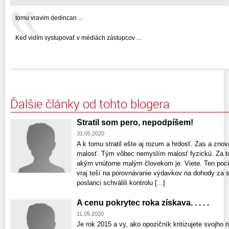
tomu vravim dedincan ...
Keď vidím vystupovať v médiách zástupcov ...
Ďalšie články od tohto blogera
Stratil som pero, nepodpíšem!
31.05.2020
A k tomu stratil ešte aj rozum a hrdosť. Zas a zno
malosť. Tým vôbec nemyslím malosť fyzickú. Za t
akým vnútorne malým človekom je. Viete. Ten pocit,
vraj teší na porovnávanie výdavkov na dohody za sv
poslanci schválili kontrolu [...]
A cenu pokrytec roka získava. . . . .
11.05.2020
Je rok 2015 a vy, ako opozičník kritizujete svojho