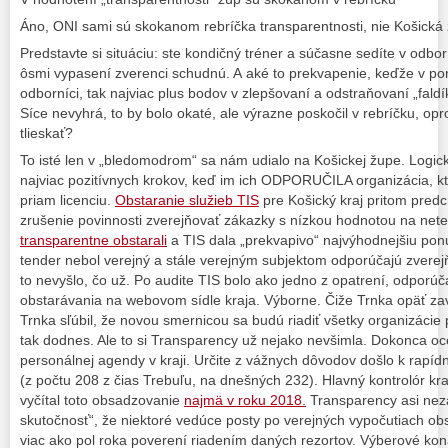
Áno, ONI sami sú skokanom rebríčka transparentnosti, nie Košická 
Predstavte si situáciu: ste kondičný tréner a súčasne sedíte v odbor
ôsmi vypasení zverenci schudnú. A aké to prekvapenie, keďže v poro
odborníci, tak najviac plus bodov v zlepšovaní a odstraňovaní „fald
Síce nevyhrá, to by bolo okaté, ale výrazne poskočil v rebríčku, o
tlieskať?
To isté len v „bledomodrom“ sa nám udialo na Košickej župe. Logic
najviac pozitívnych krokov, keď im ich ODPORUČILA organizácia, k
priam licenciu.
Obstaranie služieb TIS
pre Košický kraj pritom pred
zrušenie povinnosti zverejňovať zákazky s nízkou hodnotou na nete 
transparentne obstarali
a TIS dala „prekvapivo“ najvýhodnejšiu ponuk
tender nebol verejný a stále verejným subjektom odporúčajú zvere
to nevyšlo, čo už. Po audite TIS bolo ako jedno z opatrení, odporúč
obstarávania na webovom sídle kraja. Výborne. Čiže Trnka opäť zav
Trnka sľúbil, že novou smernicou sa budú riadiť všetky organizáci
tak dodnes. Ale to si Transparency už nejako nevšimla. Dokonca oce
personálnej agendy v kraji. Určite z vážnych dôvodov došlo k ra
(z počtu 208 z čias Trebuľu, na dnešných 232). Hlavný kontrolór k
vyčítal toto obsadzovanie
najmä v roku 2018.
Transparency asi neza
skutočnosť“, že niektoré vedúce posty po verejných vypočutiach obsa
viac ako pol roka poverení riadením daných rezortov. Výberové kona