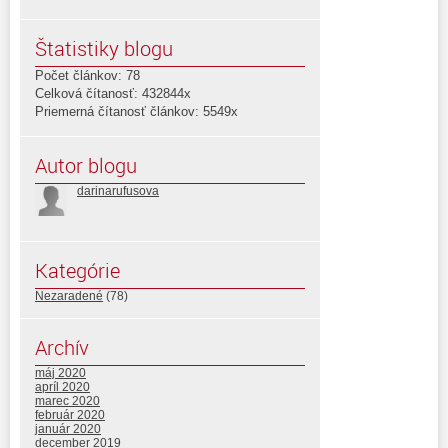
Štatistiky blogu
Počet článkov: 78
Celková čítanosť: 432844x
Priemerná čítanosť článkov: 5549x
Autor blogu
darinarufusova
Kategórie
Nezaradené
(78)
Archív
máj 2020
apríl 2020
marec 2020
február 2020
január 2020
december 2019