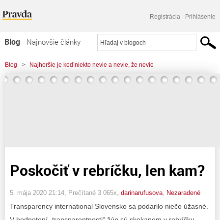
Registrácia
Prihlásenie
Blog
Najnovšie články
Najčítanejšie články
Blog
>
Najhoršie je keď niekto nevie a nevie, že nevie
Najkomentovanejšie články
>
Poskočiť v rebríčku, len kam?
Zoznam blogov
Komerčné blogy
Poskočiť v rebríčku, len kam?
5. mája 2020 21:14
, Prečítané 3 065x,
darinarufusova
,
Nezaradené
Transparency international Slovensko sa podarilo niečo úžasné.
V hodnotení „transparentnosti“ žúp sú skokanom v rebríčku