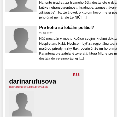
Na tento úrad sa za hlavného šéfa dostanete o dva 
kritike netransparentnosti, kradnutie, zamestnávan
„šťááástie“. To, že človek o ktorom hovoríme si po
jeho úrad nemá, ale že NIČ [...]
Pre koho sú lokálni politici?
29.04.2020
Náš mocipán v meste Košice svojimi krokmi doka
Nesplietam. Fakt. Nechcem byť za regionálnu „pani 
majú od prírody nízky tlak, oceňujú, že im ho prim
Karanténa pre zatúlané zvieratá, ktorá NIE je pre
dostala do verejnoprávnej [...]
RSS
darinarufusova
darinarufusova.blog.pravda.sk