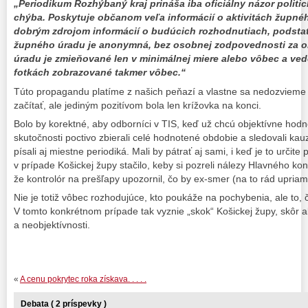
„Periodikum Rozhýbaný kraj prináša iba oficiálny názor politi
chýba. Poskytuje občanom veľa informácií o aktivitách župného
dobrým zdrojom informácií o budúcich rozhodnutiach, podstat
župného úradu je anonymná, bez osobnej zodpovednosti za 
úradu je zmieňované len v minimálnej miere alebo vôbec a ved
fotkách zobrazované takmer vôbec.“
Túto propagandu platíme z našich peňazí a vlastne sa nedozvieme n
začítať, ale jediným pozitívom bola len krížovka na konci.
Bolo by korektné, aby odborníci v TIS, keď už chcú objektívne hodno
skutočnosti poctivo zbierali celé hodnotené obdobie a sledovali ka
písali aj miestne periodiká. Mali by pátrať aj sami, i keď je to urči
v prípade Košickej župy stačilo, keby si pozreli nálezy Hlavného kon
že kontrolór na prešľapy upozornil, čo by ex-smer (na to rád upria
Nie je totiž vôbec rozhodujúce, kto poukáže na pochybenia, ale to, 
V tomto konkrétnom prípade tak vyznie „skok“ Košickej župy, skôr a
a neobjektívnosti.
«
A cenu pokrytec roka získava. . . . .
Debata ( 2 príspevky )