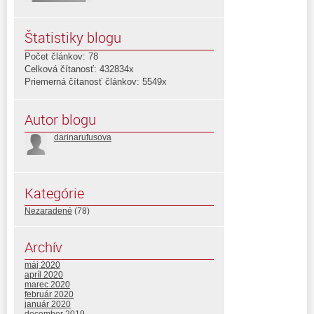
Štatistiky blogu
Počet článkov: 78
Celková čítanosť: 432834x
Priemerná čítanosť článkov: 5549x
Autor blogu
darinarufusova
Kategórie
Nezaradené
(78)
Archív
máj 2020
apríl 2020
marec 2020
február 2020
január 2020
december 2019