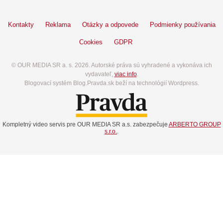
Kontakty
Reklama
Otázky a odpovede
Podmienky používania
Cookies
GDPR
© OUR MEDIA SR a. s. 2026. Autorské práva sú vyhradené a vykonáva ich
vydavateľ,
viac info
.
Blogovací systém Blog.Pravda.sk beží na technológií Wordpress.
Kompletný video servis pre OUR MEDIA SR a.s. zabezpečuje
ARBERTO GROUP
s.r.o.
.