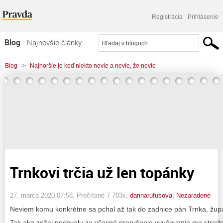
Registrácia
Prihlásenie
Blog
Najnovšie články
Najčítanejšie články
Blog
>
Najhoršie je keď niekto nevie a nevie, že nevie
Najkomentovanejšie články
>
Trnkovi trčia už len topánky
Zoznam blogov
Komerčné blogy
Trnkovi trčia už len topánky
27. marca 2020 07:58
, Prečítané 7 703x,
darinarufusova
,
Nezaradené
Neviem komu konkrétne sa pchal až tak do zadnice pán Trnka, žu
Tak ako zožal pochvalu za včasné prerušenie vyučovania ma stred