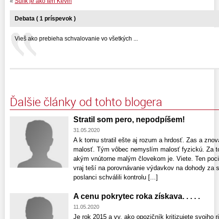
«
Sulík je ako ten Kevin
Debata ( 1 príspevok )
Vieš ako prebieha schvalovanie vo všetkých ...
Ďalšie články od tohto blogera
Stratil som pero, nepodpíšem!
31.05.2020
A k tomu stratil ešte aj rozum a hrdosť. Zas a zno
malosť. Tým vôbec nemyslím malosť fyzickú. Za t
akým vnútorne malým človekom je. Viete. Ten pocit,
vraj teší na porovnávanie výdavkov na dohody za sv
poslanci schválili kontrolu [...]
A cenu pokrytec roka získava. . . . .
11.05.2020
Je rok 2015 a vy, ako opozičník kritizujete svojho