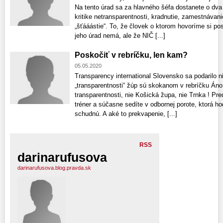
Na tento úrad sa za hlavného šéfa dostanete o dva 
kritike netransparentnosti, kradnutie, zamestnávan
„šťááástie“. To, že človek o ktorom hovoríme si po
jeho úrad nemá, ale že NIČ [...]
Poskočiť v rebríčku, len kam?
05.05.2020
Transparency international Slovensko sa podarilo 
„transparentnosti“ žúp sú skokanom v rebríčku Án
transparentnosti, nie Košická župa, nie Trnka ! Pre
tréner a súčasne sedíte v odbornej porote, ktorá h
schudnú. A aké to prekvapenie, [...]
RSS
darinarufusova
darinarufusova.blog.pravda.sk