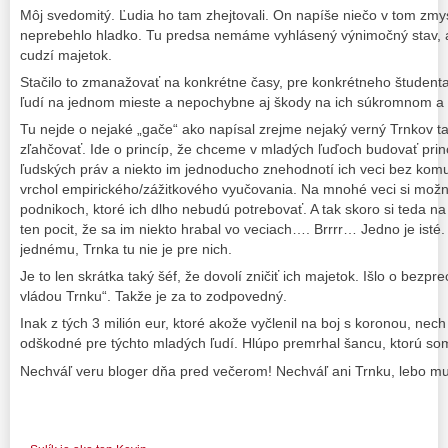
Môj svedomitý. Ľudia ho tam zhejtovali. On napíše niečo v tom zmysl
neprebehlo hladko. Tu predsa nemáme vyhlásený výnimočný stav, a
cudzí majetok.
Stačilo to zmanažovať na konkrétne časy, pre konkrétneho študenta.
ľudí na jednom mieste a nepochybne aj škody na ich súkromnom 
Tu nejde o nejaké „gače“ ako napísal zrejme nejaký verný Trnkov tajtr
zľahčovať. Ide o princíp, že chceme v mladých ľuďoch budovať prin
ľudských práv a niekto im jednoducho znehodnotí ich veci bez komun
vrchol empirického/zážitkového vyučovania. Na mnohé veci si možno
podnikoch, ktoré ich dlho nebudú potrebovať. A tak skoro si teda n
ten pocit, že sa im niekto hrabal vo veciach…. Brrrr… Jedno je isté. 
jednému, Trnka tu nie je pre nich.
Je to len skrátka taký šéf, že dovolí zničiť ich majetok. Išlo o bezp
vládou Trnku“. Takže je za to zodpovedný.
Inak z tých 3 milión eur, ktoré akože vyčlenil na boj s koronou, nech 
odškodné pre týchto mladých ľudí. Hlúpo premrhal šancu, ktorú som
Nechváľ veru bloger dňa pred večerom! Nechváľ ani Trnku, lebo mu