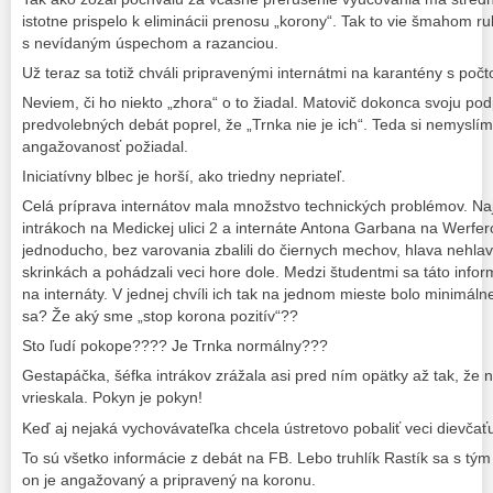
istotne prispelo k eliminácii prenosu „korony“. Tak to vie šmahom ru
s nevídaným úspechom a razanciou.
Už teraz sa totiž chváli pripravenými internátmi na karantény s poč
Neviem, či ho niekto „zhora“ o to žiadal. Matovič dokonca svoju pod
predvolebných debát poprel, že „Trnka nie je ich“. Teda si nemyslím
angažovanosť požiadal.
Iniciatívny blbec je horší, ako triedny nepriateľ.
Celá príprava internátov mala množstvo technických problémov. Naj
intrákoch na Medickej ulici 2 a internáte Antona Garbana na Werferov
jednoducho, bez varovania zbalili do čiernych mechov, hlava nehla
skrinkách a pohádzali veci hore dole. Medzi študentmi sa táto inform
na internáty. V jednej chvíli ich tak na jednom mieste bolo minimál
sa? Že aký sme „stop korona pozitív“??
Sto ľudí pokope???? Je Trnka normálny???
Gestapáčka, šéfka intrákov zrážala asi pred ním opätky až tak, že n
vrieskala. Pokyn je pokyn!
Keď aj nejaká vychovávateľka chcela ústretovo pobaliť veci dievčaťu
To sú všetko informácie z debát na FB. Lebo truhlík Rastík sa s tým 
on je angažovaný a pripravený na koronu.